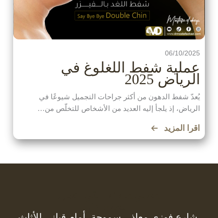
06/10/2025
عملية شفط اللغلوغ في
الرياض 2025
يُعدّ شفط الدهون من أكثر جراحات التجميل شيوعًا في
الرياض، إذ يلجأ إليه العديد من الأشخاص للتخلّص من…
اقرا المزيد
معلومات التواصل
العنوان
شارع فوزي معاذ – سموحة، أمام قباني للأثاث