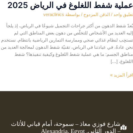
لية شفط اللغلوغ في الرياض 2025
ق واحد
/
الذقن المزدوج
/ بواسطة
veraclinics
ّ شفط الدهون من أكثر جراحات التجميل شيوعًا في الرياض، إذ يلجأ
ه العديد من الأشخاص للتخلّص من دهون بعض المناطق التي لم
جِب لنظام غذائي صحي وممارسة التمارين الرياضية بانتظام. نستخدم
عادةً، في عيادتنا في الرياض، تقنيّة شفط الدهون لمعالجة العديد من
طق الجسم: ما هي عملية شفط اللغلوغ وكيفية تنفيذها؟ شفط
لوغ، […]
ية
 المزيد »
ط
لوغ
ياض
معلومات التواصل
2
العنوان
شارع فوزي معاذ – سموحة، أمام قباني للأثاث
– الدور الثاني. Alexandria, Egypt